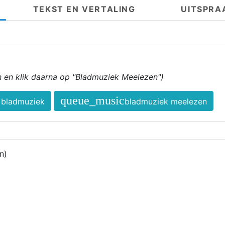
TEKST EN VERTALING
UITSPRA
in en klik daarna op "Bladmuziek Meelezen")
queue_music
bladmuziek
bladmuziek meelezen