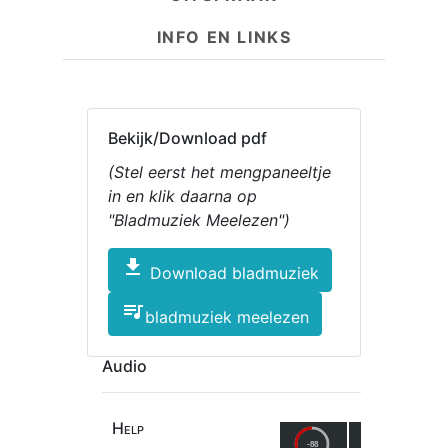
INFO EN LINKS
Bekijk/Download pdf
(Stel eerst het mengpaneeltje
in en klik daarna op
"Bladmuziek Meelezen")
file_download
Download bladmuziek
queue_music
bladmuziek meelezen