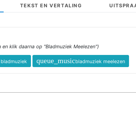
TEKST EN VERTALING
UITSPRA
in en klik daarna op "Bladmuziek Meelezen")
queue_music
bladmuziek
bladmuziek meelezen